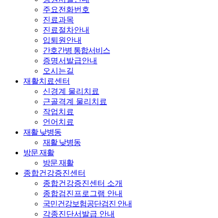
주요전화번호
진료과목
진료절차안내
입퇴원안내
간호간병 통합서비스
증명서발급안내
오시는길
재활치료센터
신경계 물리치료
근골격계 물리치료
작업치료
언어치료
재활 낮병동
재활 낮병동
방문 재활
방문 재활
종합건강증진센터
종합건강증진센터 소개
종합검진프로그램 안내
국민건강보험공단검진 안내
각종진단서발급 안내