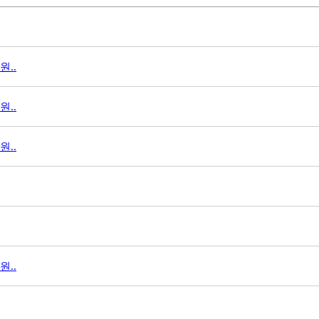
..
..
..
..