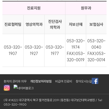
진료지원
원무과
진단검사
진료협력팀
영상의학과
자보산재
보험심사
의학과
053-320-
053-320-
053-320-
053-320-
053-320-
1974
0040
1907
1927
1977
FAX)053-
FAX)053-
320-0019
320-0014
환자의 권리와 의무
개인정보처리방침
비급여 진료비
찾아오시는길
(우.41422) 대구광역시 북구 팔거천동로 209 (동천동) 대구보건대학교병원 / Tel:
053-320-1900