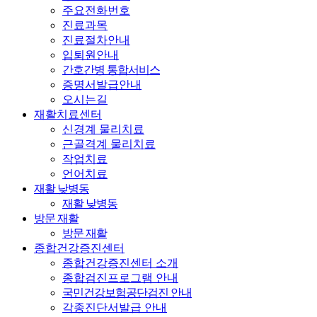
주요전화번호
진료과목
진료절차안내
입퇴원안내
간호간병 통합서비스
증명서발급안내
오시는길
재활치료센터
신경계 물리치료
근골격계 물리치료
작업치료
언어치료
재활 낮병동
재활 낮병동
방문 재활
방문 재활
종합건강증진센터
종합건강증진센터 소개
종합검진프로그램 안내
국민건강보험공단검진 안내
각종진단서발급 안내