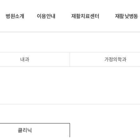
병원소개
이용안내
재활치료센터
재활 낮병동
내과
가정의학과
클리닉