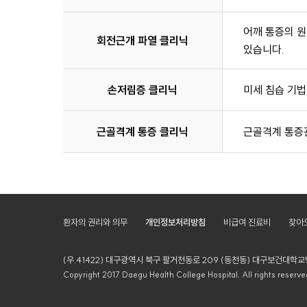
어깨 통증의 원
회전근개
파열
클리닉
있습니다.
손저림증 클리닉
미세 침습 기법
근골격계
통증
클리닉
근골격계 통증
환자의 권리와 의무
개인정보처리방침
비급여 진료비
찾아
(우.41422) 대구광역시 북구 팔거천동로 209 (동천동) 대구보건대학교병원 
Copyright 2017 Daegu Health College Hospital. All rights reserve