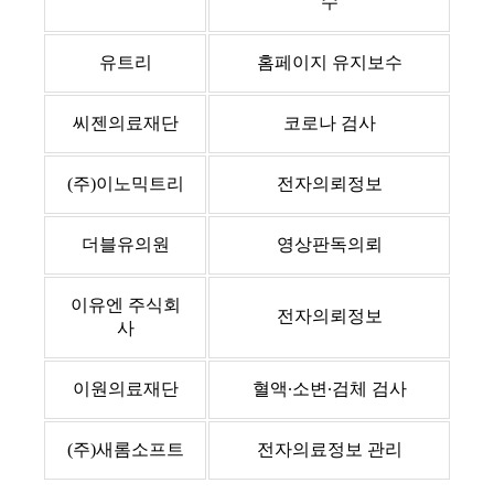
수
유트리
홈페이지 유지보수
씨젠의료재단
코로나 검사
(주)이노믹트리
전자의뢰정보
더블유의원
영상판독의뢰
이유엔 주식회
전자의뢰정보
사
이원의료재단
혈액∙소변∙검체 검사
(주)새롬소프트
전자의료정보 관리