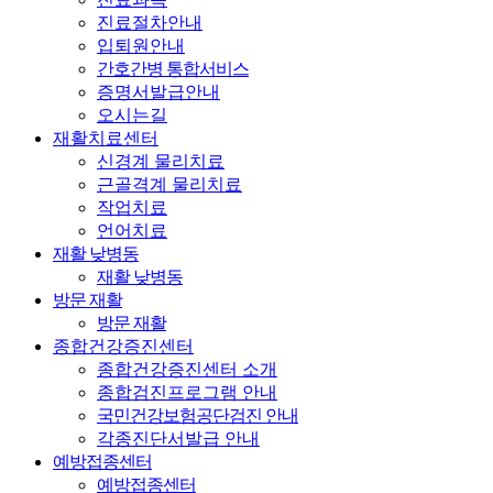
진료절차안내
입퇴원안내
간호간병 통합서비스
증명서발급안내
오시는길
재활치료센터
신경계 물리치료
근골격계 물리치료
작업치료
언어치료
재활 낮병동
재활 낮병동
방문 재활
방문 재활
종합건강증진센터
종합건강증진센터 소개
종합검진프로그램 안내
국민건강보험공단검진 안내
각종진단서발급 안내
예방접종센터
예방접종센터